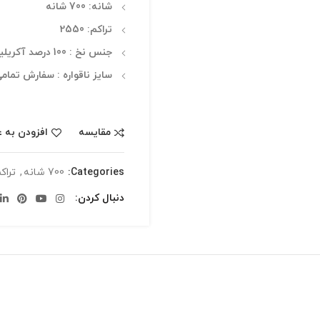
شانه: 700 شانه
تراکم: 2550
جنس نخ : 100 درصد آکریلیک
سایز ناقواره : سفارش تما
مقایسه
افزودن به ع
Categories:
700 شانه
,
تراکم 0
دنبال کردن